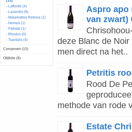
(10)
- Lafkiotis (4)
Aspro apo 
- Lazaridis (9)
van zwart) 
- Malamatina Retsina (1)
- Nemea (1)
Chrisohoou
- Patraiki (1)
- Rhodos (0)
deze Blanc de Noir 
- Tsantalis (4)
men direct na het..
Conserven (15)
Olijfolie (8)
Petritis roo
Rood De Per
geproduceer
methode van rode vin
Estate Chr