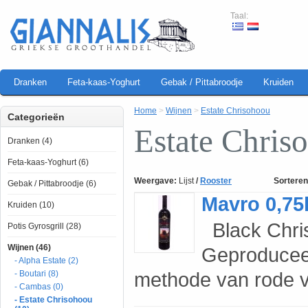
Taal:
Dranken
Feta-kaas-Yoghurt
Gebak / Pittabroodje
Kruiden
Home
>
Wijnen
>
Estate Chrisohoou
Categorieën
Estate Chris
Dranken (4)
Feta-kaas-Yoghurt (6)
Weergave:
Lijst
/
Rooster
Sorteren
Gebak / Pittabroodje (6)
Mavro 0,75l
Kruiden (10)
Black Chri
Potis Gyrosgrill (28)
Wijnen (46)
Geproduceer
- Alpha Estate (2)
methode van rode vi
- Boutari (8)
- Cambas (0)
- Estate Chrisohoou