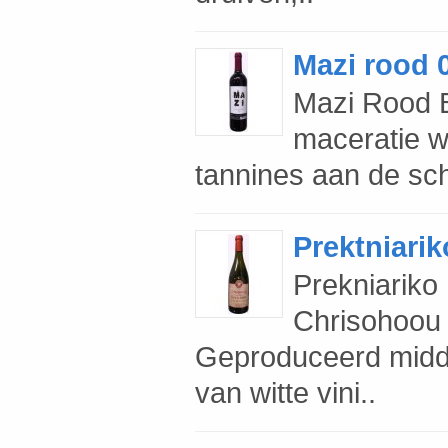
Mazi rood 0
Mazi Rood B
maceratie w
tannines aan de sch
Prektniarik
Prekniariko
Chrisohoou
Geproduceerd midd
van witte vini..