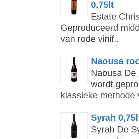
0.75lt
Estate Chr
Geproduceerd midd
van rode vinif..
Naousa roo
Naousa De 
wordt gepro
klassieke methode va
Syrah 0,75l
Syrah De S